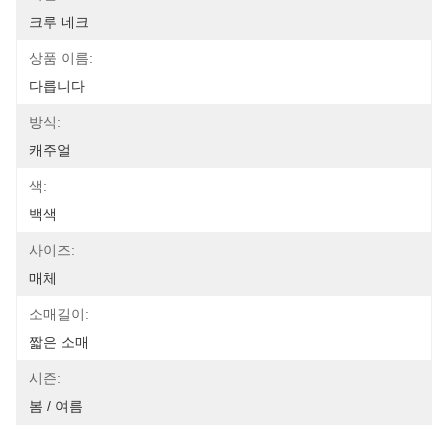
크루 네크
상품 이름:
다릅니다
방식:
캐주얼
색:
백색
사이즈:
매체
소매길이:
짧은 소매
시즌:
봄 / 여름