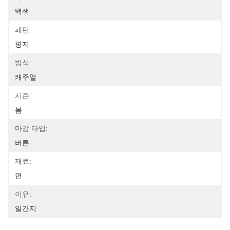
백색
패턴:
평지
방식:
캐주얼
시즌:
봄
마감 타입:
버튼
재료:
면
이유:
일간지