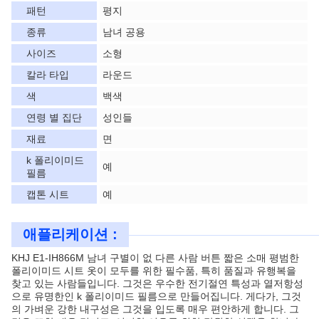
패턴
평지
종류
남녀 공용
사이즈
소형
칼라 타입
라운드
색
백색
연령 별 집단
성인들
재료
면
k 폴리이미드
예
필름
캡톤 시트
예
애플리케이션 :
KHJ E1-IH866M 남녀 구별이 없 다른 사람 버튼 짧은 소매 평범한
폴리이미드 시트 옷이 모두를 위한 필수품, 특히 품질과 유행복을
찾고 있는 사람들입니다. 그것은 우수한 전기절연 특성과 열저항성
으로 유명한인 k 폴리이미드 필름으로 만들어집니다. 게다가, 그것
의 가벼운 강한 내구성은 그것을 입도록 매우 편안하게 합니다. 그