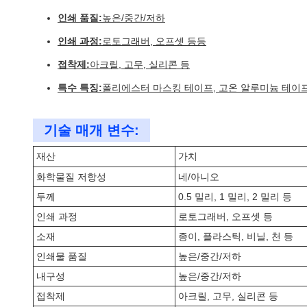
인쇄 품질:
높은/중간/저하
인쇄 과정:
로토그래버, 오프셋 등등
접착제:
아크릴, 고무, 실리콘 등
특수 특징:
폴리에스터 마스킹 테이프, 고온 알루미늄 테이프, 이면
기술 매개 변수:
재산
가치
화학물질 저항성
네/아니오
두께
0.5 밀리, 1 밀리, 2 밀리 등
인쇄 과정
로토그래버, 오프셋 등
소재
종이, 플라스틱, 비닐, 천 등
인쇄물 품질
높은/중간/저하
내구성
높은/중간/저하
접착제
아크릴, 고무, 실리콘 등