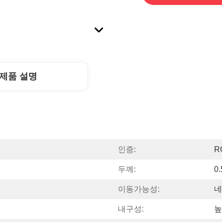
제품 설명
인증:
R
두께:
0
이동가능성:
네
내구성:
높