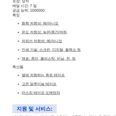
포장: 상자
배달 시간: 7 일
공급 능력: 1000000
특징
화학 저항성: 예/아니오
온도 저항성: 높은/중간/저하
자외선 저항성: 예/아니오
인쇄 기술: 스크린, 디지털, 플렉소 등
재료: 종이, 플라스틱, 비닐, 천, 등
특산물
열에 저항하는 튜트 테이프
고온 알루미늄 테이프
마스킹 테이프 도매업자
지원 및 서비스: