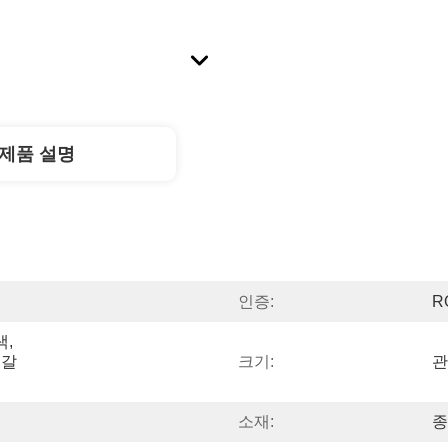
제품 설명
인증:
R
, 
 갈
크기:
관
소재:
종