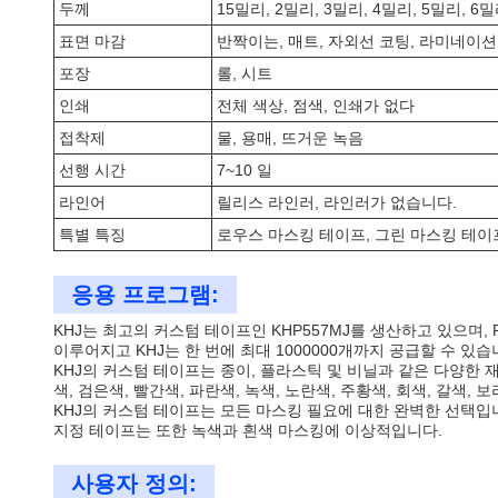
두께
15밀리, 2밀리, 3밀리, 4밀리, 5밀리, 6밀
표면 마감
반짝이는, 매트, 자외선 코팅, 라미네이션
포장
롤, 시트
인쇄
전체 색상, 점색, 인쇄가 없다
접착제
물, 용매, 뜨거운 녹음
선행 시간
7~10 일
라인어
릴리스 라인러, 라인러가 없습니다.
특별 특징
로우스 마스킹 테이프, 그린 마스킹 테이프
응용 프로그램:
KHJ는 최고의 커스텀 테이프인 KHP557MJ를 생산하고 있으며,
이루어지고 KHJ는 한 번에 최대 1000000개까지 공급할 수 있습니
KHJ의 커스텀 테이프는 종이, 플라스틱 및 비닐과 같은 다양한
색, 검은색, 빨간색, 파란색, 녹색, 노란색, 주황색, 회색, 갈색
KHJ의 커스텀 테이프는 모든 마스킹 필요에 대한 완벽한 선택입
지정 테이프는 또한 녹색과 흰색 마스킹에 이상적입니다.
사용자 정의: