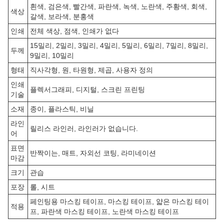
흰색, 검은색, 빨간색, 파란색, 녹색, 노란색, 주황색, 회색,
색상
갈색, 보라색, 분홍색
인쇄
전체 색상, 점색, 인쇄가 없다
15밀리, 2밀리, 3밀리, 4밀리, 5밀리, 6밀리, 7밀리, 8밀리,
두께
9밀리, 10밀리
형태
직사각형, 원, 타원형, 제곱, 사용자 정의
인쇄
플렉서그래피, 디지털, 스크린 프린팅
기술
소재
종이, 플라스틱, 비닐
라인
릴리스 라인러, 라인러가 없습니다.
어
표면
반짝이는, 매트, 자외선 코팅, 라미네이션
마감
크기
관습
포장
롤, 시트
페인팅용 마스킹 테이프, 마스킹 테이프, 얇은 마스킹 테이
적용
프, 파란색 마스킹 테이프, 노란색 마스킹 테이프