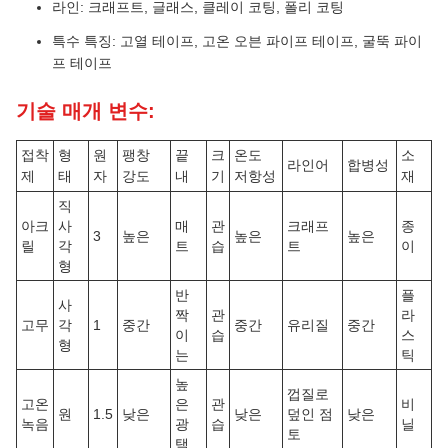
라인: 크래프트, 글래스, 클레이 코팅, 폴리 코팅
특수 특징: 고열 테이프, 고온 오븐 파이프 테이프, 굴뚝 파이
프 테이프
기술 매개 변수:
접착
형
원
팽창
끝
크
온도
소
라인어
합병성
제
태
자
강도
내
기
저항성
재
직
아크
사
매
관
크래프
종
3
높은
높은
높은
릴
각
트
습
트
이
형
반
플
사
짝
관
라
고무
각
1
중간
중간
유리질
중간
이
습
스
형
는
틱
높
껍질로
고온
은
관
비
원
1.5
낮은
낮은
덮인 점
낮은
녹음
광
습
닐
토
택