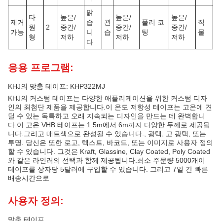
맑
타
높은/
높은/
높은/
제거
습
관
폴리 코
직
원
2
중간/
중간/
중간/
가능
니
습
팅
물
형
저하
저하
저하
다
응용 프로그램:
KHJ의 맞춤 테이프: KHP322MJ
KHJ의 커스텀 테이프는 다양한 애플리케이션을 위한 커스텀 디자
인의 최첨단 제품을 제공합니다.이 온도 저항성 테이프는 고온에 견
딜 수 있는 독특하고 오래 지속되는 디자인을 만드는 데 완벽합니
다.이 고온 VHB 테이프는 1.5m에서 6m까지 다양한 두께로 제공됩
니다.그리고 매트색으로 완성될 수 있습니다., 광택, 고 광택, 또는
투명. 당신은 또한 로고, 텍스트, 바코드, 또는 이미지로 사용자 정의
할 수 있습니다. 그것은 Kraft, Glassine, Clay Coated, Poly Coated
와 같은 라인러의 선택과 함께 제공됩니다.최소 주문량 5000개이
테이프를 상자당 5달러에 구입할 수 있습니다. 그리고 7일 간 빠른
배송시간으로
사용자 정의:
맞춤 테이프