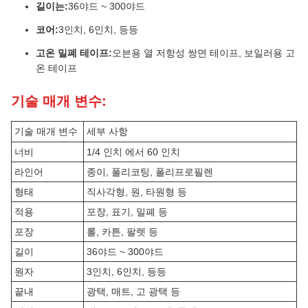
길이는:
36야드 ~ 300야드
코어:
3인치, 6인치, 등등
고온 밀폐 테이프:
오븐용 열 저항성 쌍면 테이프, 보일러용 고
온 테이프
기술 매개 변수:
기술 매개 변수
세부 사항
너비
1/4 인치 에서 60 인치
라인어
종이, 폴리코팅, 폴리프로필렌
형태
직사각형, 원, 타원형 등
적용
포장, 표기, 밀폐 등
포장
롤, 카튼, 팔렛 등
길이
36야드 ~ 300야드
원자
3인치, 6인치, 등등
끝내
광택, 매트, 고 광택 등