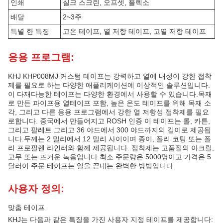
인쇄
실크 스크린, 오프셋, 플렉소
배달
2~3주
특별 한 특징
고온 테이프, 열 저항 테이프, 고열 저항 테이프
응용 프로그램:
KHJ KHP008MJ 커스텀 테이프는 강력하고 열에 내성이 강한 접착
제를 필요로 하는 다양한 애플리케이션에 이상적인 솔루션입니다.
이 다재다능한 테이프는 다양한 환경에서 사용할 수 있습니다.목재
로 만든 파이프용 열테이프 포함, 높은 온도 테이프를 위해 목재 소
각, 그리고 다른 응용 프로그램에서 강한 열 저항성 접착제를 필요
로합니다. 중국에서 만들어지고 ROSH 인증 이 테이프는 롤, 카튼,
그리고 팔레트 그리고 36 야드에서 300 야드까지의 길이로 제공됩
니다.두께는 2 밀리에서 12 밀리 사이이며 종이, 폴리 코팅 또는 폴
리 프로필렌 라인러와 함께 제공됩니다. 접착제는 고품질의 아크릴,
고무 또는 뜨거운 녹음입니다.최소 주문량은 5000명이고 가격은 5
달러이 주문 테이프는 일을 끝내는 완벽한 방법입니다.
사용자 정의:
맞춤 테이프
KHJ는 다음과 같은 특징을 가진 사용자 지정 테이프를 제공합니다: