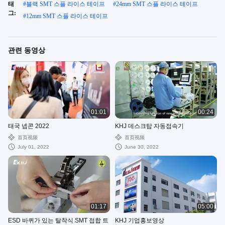
태
#
블랙 SMT 스플 라이스 테이프
#
24mm SMT 스플 라이스 테이프
그:
#
12mm SMT 스플 라이스 테이프
관련 동영상
01:01
00:24
태국 넵콘 2022
KHJ 데스크탑 자동접속기
首页视频
首页视频
July 01, 2022
June 30, 2022
01:17
05:00
ESD 바퀴가 있는 탈착식 SMT 접합 트
KHJ 기업홍보영상