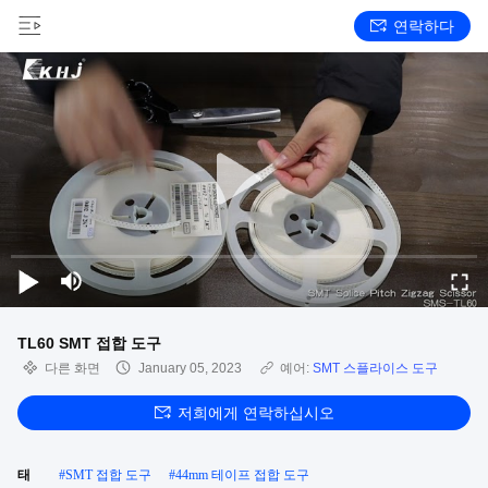
연락하다
TL60 SMT 접합 도구
다른 화면
January 05, 2023
예어:
SMT 스플라이스 도구
저희에게 연락하십시오
태
#
SMT 접합 도구
#
44mm 테이프 접합 도구