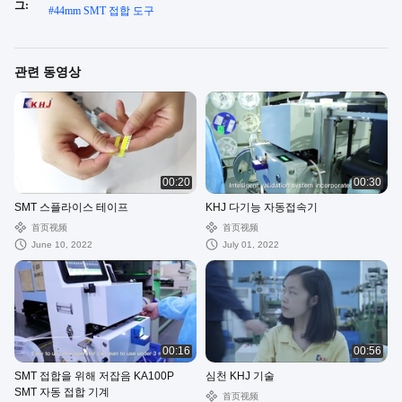
그:
#
44mm SMT 접합 도구
관련 동영상
00:20
00:30
SMT 스플라이스 테이프
KHJ 다기능 자동접속기
首页视频
首页视频
June 10, 2022
July 01, 2022
00:16
00:56
SMT 접합을 위해 저잡음 KA100P
심천 KHJ 기술
SMT 자동 접합 기계
首页视频