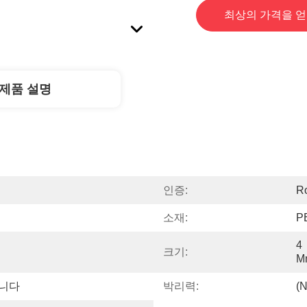
최상의 가격을 
제품 설명
인증:
R
소재:
P
4 
크기:
M
입니다
박리력:
(