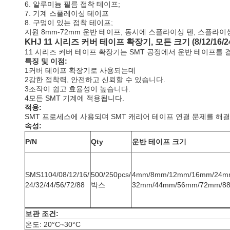
6. 알루미늄 필름 접착 테이프;
7. 기계 스플레이싱 테이프
8. 구멍이 있는 접착 테이프;
지원 8mm-72mm 운반 테이프, 동시에 스플라이싱 텐, 스플라이
KHJ 11 시리즈 커버 테이프 확장기, 모든 크기 (8/12/16/2
11 시리즈 커버 테이프 확장기는 SMT 공정에서 운반 테이프를
특징 및 이점:
1커버 테이프 확장기로 사용되는데
2강한 접착력, 안전하고 신뢰할 수 있습니다.
3조작이 쉽고 효율성이 높습니다.
4모든 SMT 기계에 적용됩니다.
적용
:
SMT 프로세스에 사용되며 SMT 캐리어 테이프 연결 문제를 해
속성:
P/N
Qty
운반 테이프 크기
SMS1104/08/12/16/
500/250pcs/
4mm/8mm/12mm/16mm/24m
24/32/44/56/72/88
박스
32mm/44mm/56mm/72mm/8
보관 조건:
온도: 20°C~30°C