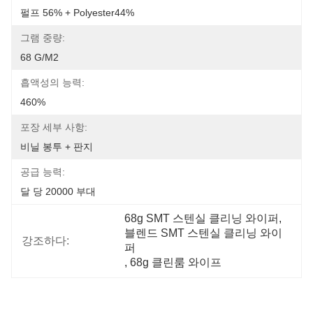
펄프 56% + Polyester44%
그램 중량:
68 G/m2
흡액성의 능력:
460%
포장 세부 사항:
비닐 봉투 + 판지
공급 능력:
달 당 20000 부대
68g SMT 스텐실 클리닝 와이퍼
, 
블렌드 SMT 스텐실 클리닝 와이
강조하다:
퍼
, 
68g 클린룸 와이프