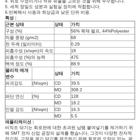
4. 위로 수성이거나 석유 유출을 고르는 것을 위해 우수합니다.
5. 세척 정밀도 성분과 실험실 장치에 적합합니다.
6.반복해서 사용과 최상급과 낮은 단위 비용.
특성 :
근본 상태
상태
가치
구성 (%)
56% 목재 펄프, 44%Polyester
직물 중량 (g/m2)
68
천 두께 (밀리미터)
0.29
피흡수성 (s/sqm)의 속도
18
피흡수성 (%)의 능력
475
백색 정도 (%)
88.9
물리적 매개
상태
가치
변수
파괴강도
(N/sqm)
CD
39.5
MD
308.2
파단 연신
(%)
CD
128
MD
18.2
인열 강도
(N/sqm)
CD
16.3
MD
5.5
애플리케이션 :
비직조 닦기는 회로판에 대한 초과된 납땜 붙여넣기를 제거하기 위
해 SMT 전자 산업 공장의 설계를 했습니다, 그것이 다양한 전자적
전기적, 교정용 계기 닦기를 제조하기 위해 회로판 오점이 없는, 광