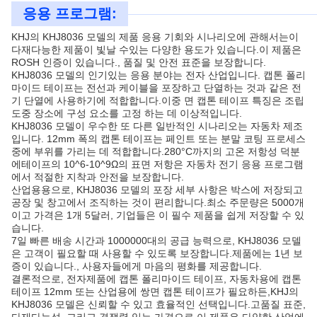
응용 프로그램:
KHJ의 KHJ8036 모델의 제품 응용 기회와 시나리오에 관해서는이
다재다능한 제품이 빛날 수있는 다양한 용도가 있습니다.이 제품은
ROSH 인증이 있습니다., 품질 및 안전 표준을 보장합니다.
KHJ8036 모델의 인기있는 응용 분야는 전자 산업입니다. 캡톤 폴리
마이드 테이프는 전선과 케이블을 포장하고 단열하는 것과 같은 전
기 단열에 사용하기에 적합합니다.이중 면 캡톤 테이프 특징은 조립
도중 장소에 구성 요소를 고정 하는 데 이상적입니다.
KHJ8036 모델이 우수한 또 다른 일반적인 시나리오는 자동차 제조
입니다. 12mm 폭의 캡톤 테이프는 페인트 또는 분말 코팅 프로세스
중에 부위를 가리는 데 적합합니다.280°C까지의 고온 저항성 덕분
에테이프의 10^6-10^9Ω의 표면 저항은 자동차 전기 응용 프로그램
에서 적절한 지착과 안전을 보장합니다.
산업용용으로, KHJ8036 모델의 포장 세부 사항은 박스에 저장되고
공장 및 창고에서 조직하는 것이 편리합니다.최소 주문량은 5000개
이고 가격은 1개 5달러, 기업들은 이 필수 제품을 쉽게 저장할 수 있
습니다.
7일 빠른 배송 시간과 1000000대의 공급 능력으로, KHJ8036 모델
은 고객이 필요할 때 사용할 수 있도록 보장합니다.제품에는 1년 보
증이 있습니다., 사용자들에게 마음의 평화를 제공합니다.
결론적으로, 전자제품에 캡톤 폴리마이드 테이프, 자동차용에 캡톤
테이프 12mm 또는 산업용에 쌍면 캡톤 테이프가 필요하든,KHJ의
KHJ8036 모델은 신뢰할 수 있고 효율적인 선택입니다.고품질 표준,