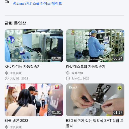
그:
#
12mm SMT 스플 라이스 테이프
관련 동영상
00:30
00:24
KHJ 다기능 자동접속기
KHJ 데스크탑 자동접속기
首页视频
首页视频
July 01, 2022
July 01, 2022
01:01
01:17
태국 넵콘 2022
ESD 바퀴가 있는 탈착식 SMT 접합 트
롤리
首页视频