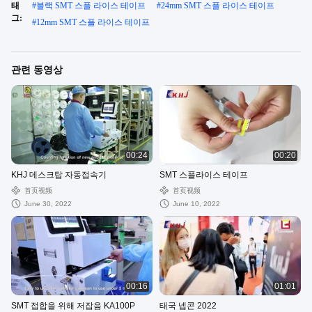
태
#
블랙 SMT 스플 라이스 테이프
#
24mm SMT 스플 라이스 테이프
그:
#
12mm SMT 스플 라이스 테이프
관련 동영상
00:24
00:20
KHJ 데스크탑 자동접속기
SMT 스플라이스 테이프
首页视频
首页视频
June 30, 2022
June 10, 2022
00:16
01:01
SMT 접합을 위해 저잡음 KA100P
태국 넵콘 2022