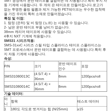
SMT 공정에서 운반 테이프를 결합하는 데 사용됩니다.특히 후지 자
동 기계에 사용됩니다. 두 개의 은 테이프로 만들어집니다.로고가
없는 투명한 풀링 필름과 제거 가능한 PET테이프는 우수한 접착력
을 가진 우리의 특허 소재로 만들어졌습니다.
특징 및 이점:
1. 탐정 (은하) 및 비 탐정 (노르) 는 사용할 수 있습니다.
2- 남은 운반 테이프 부품 낭비가 없습니다.
38mm 캐리어 테이프에 사용할 수 있습니다.
4후지 NXT 기계에 적용됩니다.
SMS31 시리즈
적용:
SMS‐31xxC 시리즈 스릴 타입 스플라이스 테이프 스플라이스는
SMT 프로세스에서 운반 테이프를 결합하는 데 사용됩니다.특히 후
지 자동 기계에 사용됩니다.
속성:
운반 테이프
P/N
크기
포장
인수
(4.5/7.4) ×
SMS31080013C
8mm
1200pcs/roll
36mm
(4.5/7.4) ×
SMS31080014C
8mm
1200pcs/roll
36mm
기술 데이터:
아
항목
테스트 데이터
니
1
180도 각도로 벗겨지는 힘 (N/25mm)
≥15